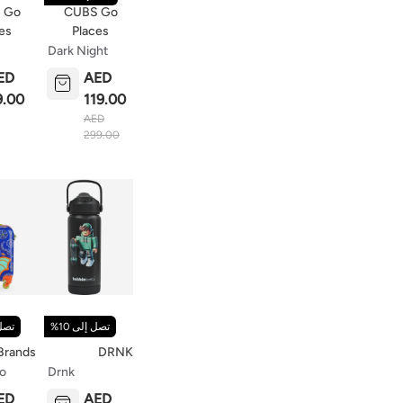
 Go
CUBS Go
es
Places
Dark Night
Ray School
ED
AED
Bag
9.00
119.00
AED
299.00
تصل إلى 10%
تصل 
Brands
DRNK
o
Drnk
Kids
Bubblebottle
ED
AED