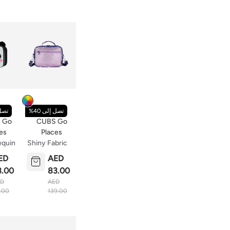
Colour
تصل إلى 40%
تصل 
 Go
CUBS Go
es
Places
equin
Shiny Fabric
ase
Navy Lunch
ED
AED
Bag
3.00
83.00
ED
AED
.00
139.00