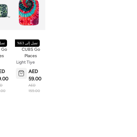
تصل إلى 63%
تصل 
 Go
CUBS Go
es
Places
Light Tiye
Dye School
ED
AED
ase
Bag
9.00
59.00
ED
AED
.00
159.00