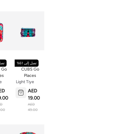
تصل إلى 61%
تصل 
 Go
CUBS Go
es
Places
e
Light Tiye
ch
Dye Pencil
ED
AED
Case
9.00
19.00
ED
AED
.00
49.00